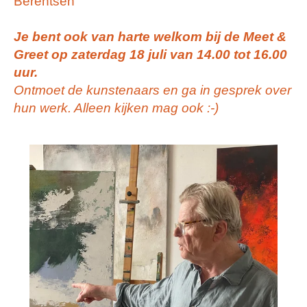
Berentsen
Je bent ook van harte welkom bij de Meet &
Greet op zaterdag 18 juli van 14.00 tot 16.00
uur.
Ontmoet de kunstenaars en ga in gesprek over
hun werk. Alleen kijken mag ook :-)