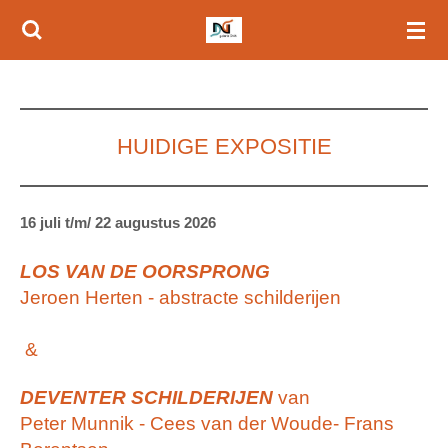
Ga
direct
naar
de
hoofdinhoud
HUIDIGE EXPOSITIE
16 juli t/m/ 22 augustus 2026
LOS VAN DE OORSPRONG
Jeroen Herten - abstracte schilderijen
&
DEVENTER SCHILDERIJEN
van
Peter Munnik - Cees van der Woude- Frans