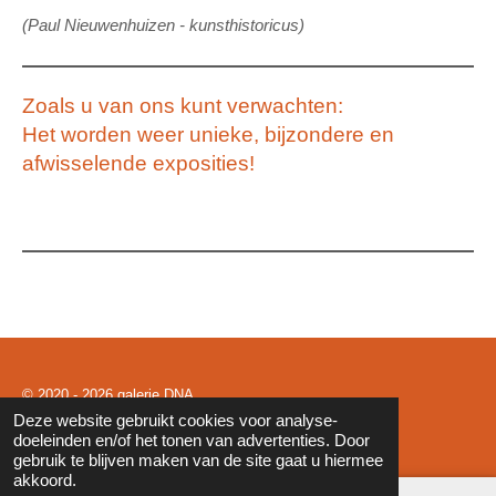
(Paul Nieuwenhuizen - kunsthistoricus)
Zoals u van ons kunt verwachten:
Het worden weer unieke, bijzondere en
afwisselende exposities!
© 2020 - 2026 galerie DNA
Deze website gebruikt cookies voor analyse-
Powered by
JouwWeb
doeleinden en/of het tonen van advertenties. Door
gebruik te blijven maken van de site gaat u hiermee
akkoord.